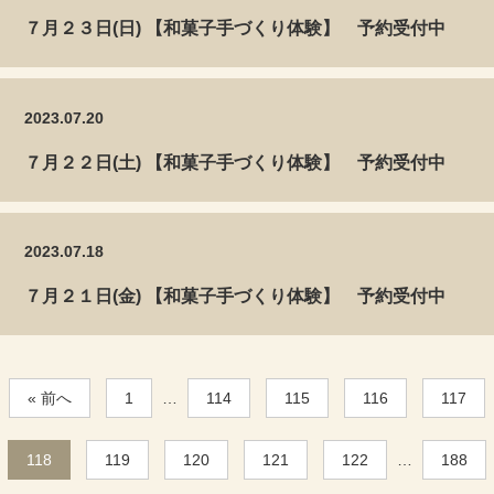
７月２３日(日) 【和菓子手づくり体験】 予約受付中
2023.07.20
７月２２日(土) 【和菓子手づくり体験】 予約受付中
2023.07.18
７月２１日(金) 【和菓子手づくり体験】 予約受付中
« 前へ
1
…
114
115
116
117
118
119
120
121
122
…
188