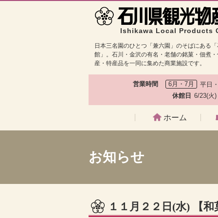
Ishikawa Local Products 
日本三名園のひとつ「兼六園」のそばにある「
館」。石川・金沢の有名・老舗の銘菓・佃煮・
産・特産品を一同に集めた商業施設です。
営業時間
6月・7月
平日・
休館日
6/23(火
ホーム
お知らせ
１１月２２日(水) 【