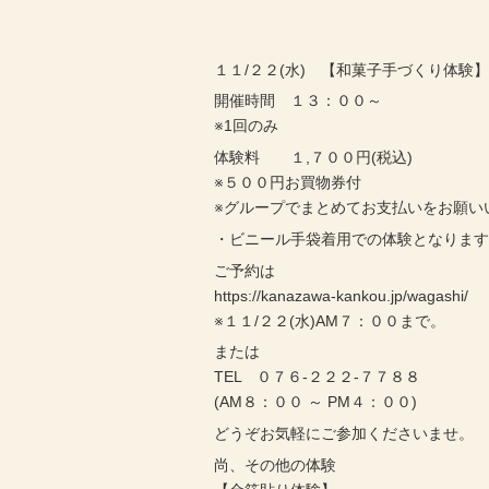
１１/２２(水) 【和菓子手づくり体験
開催時間 １３：００～
※1回のみ
体験料 １,７００円(税込)
※５００円お買物券付
※グループでまとめてお支払いをお願い
・ビニール手袋着用での体験となりま
ご予約は
https://kanazawa-kankou.jp/wagashi/
※１１/２２(水)AM７：００まで。
または
TEL ０７６-２２２-７７８８
(AM８：００ ～ PM４：００)
どうぞお気軽にご参加くださいませ。
尚、その他の体験