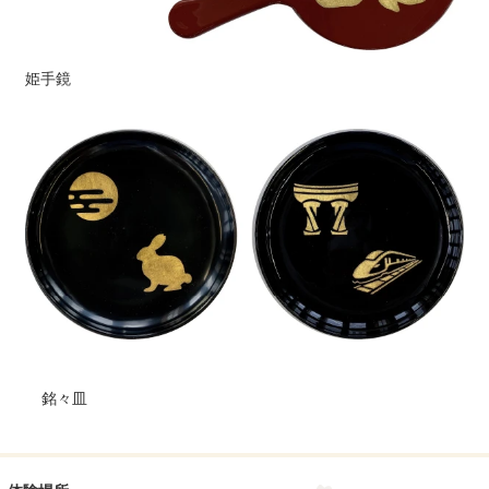
姫手鏡
銘々皿