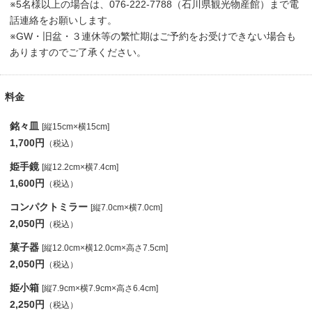
※5名様以上の場合は、076-222-7788（石川県観光物産館）まで電
話連絡をお願いします。
※GW・旧盆・３連休等の繁忙期はご予約をお受けできない場合も
ありますのでご了承ください。
料金
銘々皿
[縦15cm×横15cm]
1,700円
（税込）
姫手鏡
[縦12.2cm×横7.4cm]
1,600円
（税込）
コンパクトミラー
[縦7.0cm×横7.0cm]
2,050円
（税込）
菓子器
[縦12.0cm×横12.0cm×高さ7.5cm]
2,050円
（税込）
姫小箱
[縦7.9cm×横7.9cm×高さ6.4cm]
2,250円
（税込）