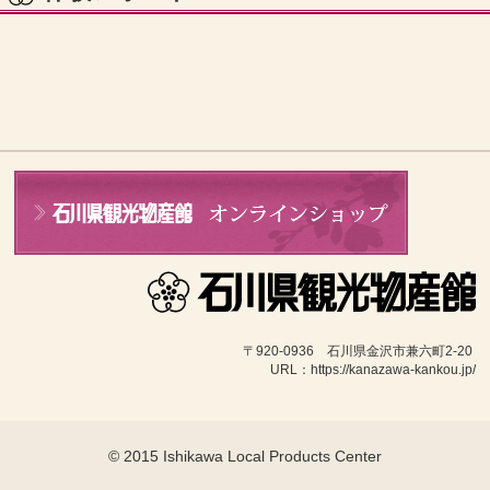
〒920-0936　石川県金沢市兼六町2-20 
URL：https://kanazawa-kankou.jp/
© 2015 Ishikawa Local Products Center