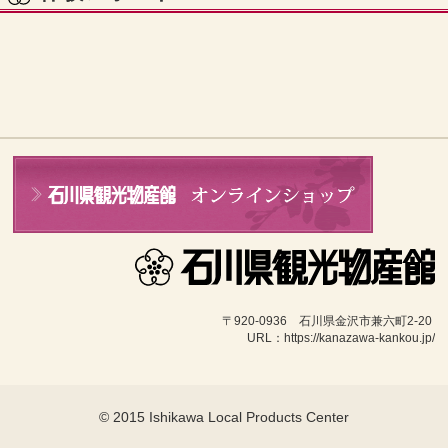
〒920-0936　石川県金沢市兼六町2-20 
URL：https://kanazawa-kankou.jp/
© 2015 Ishikawa Local Products Center