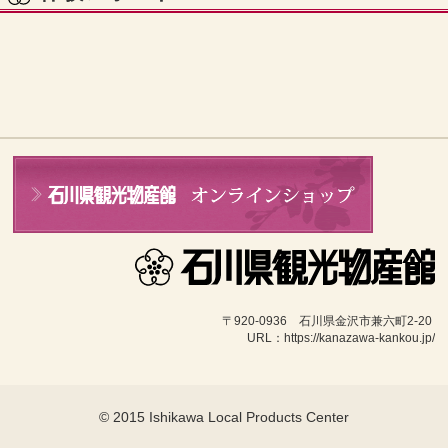
〒920-0936　石川県金沢市兼六町2-20 
URL：https://kanazawa-kankou.jp/
© 2015 Ishikawa Local Products Center