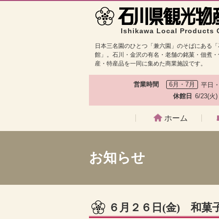
Ishikawa Local Products 
日本三名園のひとつ「兼六園」のそばにある「
館」。石川・金沢の有名・老舗の銘菓・佃煮・
産・特産品を一同に集めた商業施設です。
営業時間
6月・7月
平日・
休館日
6/23(火
ホーム
お知らせ
６月２６日(金) 和