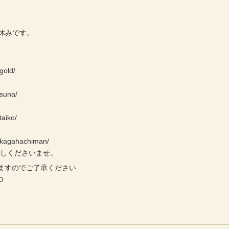
お休みです。
gold/
/suna/
taiko/
e/kagahachiman/
越しくださいませ。
ますのでご了承ください
０