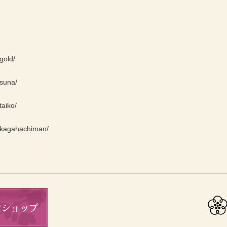
gold/
/suna/
taiko/
e/kagahachiman/