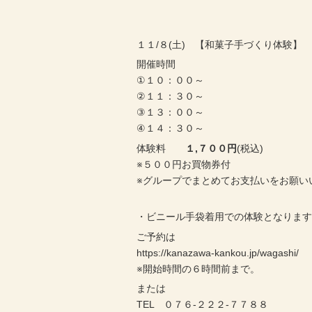
１１/８(土) 【和菓子手づくり体験】
開催時間
①１０：００～
②１１：３０～
③１３：００～
④１４：３０～
体験料
１,７００円
(税込)
※５００円お買物券付
※グループでまとめてお支払いをお願い
・ビニール手袋着用での体験となりま
ご予約は
https://kanazawa-kankou.jp/wagashi/
※開始時間の６時間前まで。
または
TEL ０７６-２２２-７７８８