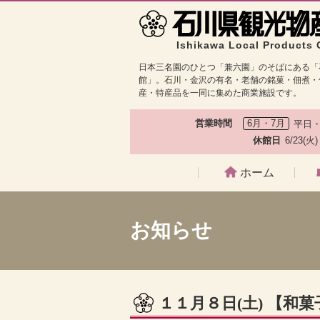
Ishikawa Local Products 
日本三名園のひとつ「兼六園」のそばにある「
館」。石川・金沢の有名・老舗の銘菓・佃煮・
産・特産品を一同に集めた商業施設です。
営業時間
6月・7月
平日・
休館日
6/23(火
ホーム
お知らせ
１１月８日(土) 【和