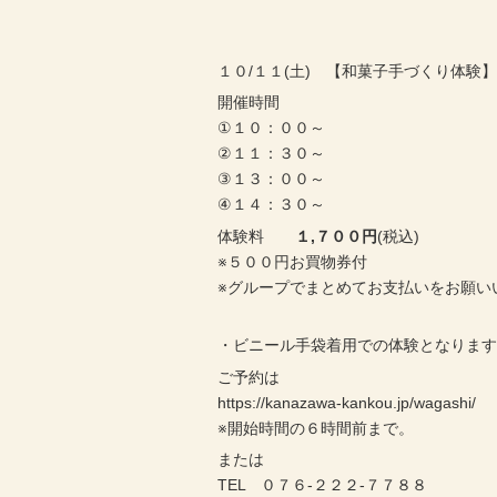
１０/１１(土) 【和菓子手づくり体験
開催時間
①１０：００～
②１１：３０～
③１３：００～
④１４：３０～
体験料
１,７００円
(税込)
※５００円お買物券付
※グループでまとめてお支払いをお願い
・ビニール手袋着用での体験となりま
ご予約は
https://kanazawa-kankou.jp/wagashi/
※開始時間の６時間前まで。
または
TEL ０７６-２２２-７７８８