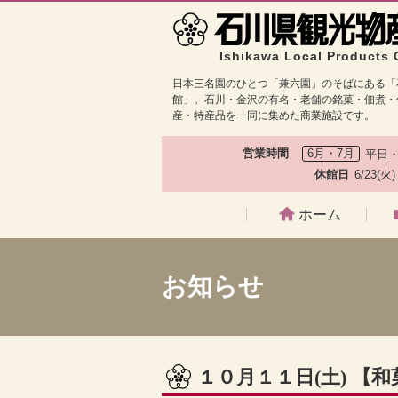
Ishikawa Local Products 
日本三名園のひとつ「兼六園」のそばにある「
館」。石川・金沢の有名・老舗の銘菓・佃煮・
産・特産品を一同に集めた商業施設です。
営業時間
6月・7月
平日・
休館日
6/23(火
ホーム
お知らせ
１０月１１日(土) 【