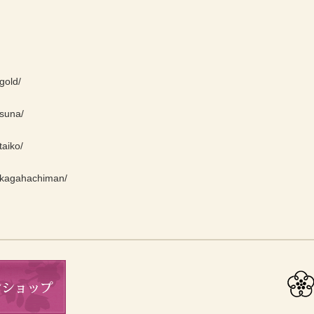
gold/
/suna/
taiko/
e/kagahachiman/