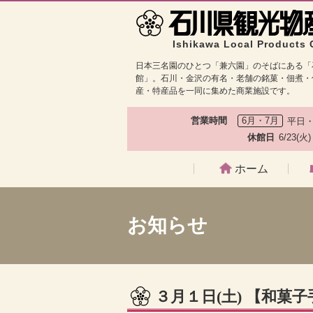
Ishikawa Local Products 
日本三名園のひとつ「兼六園」のそばにある「
館」。石川・金沢の有名・老舗の銘菓・佃煮・
産・特産品を一同に集めた商業施設です。
営業時間
6月・7月
平日・
休館日
6/23(火
ホーム
お知らせ
３月１日(土) 【和菓