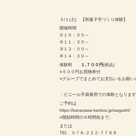
３/１(土) 【和菓子手づくり体験】
開催時間
①１０：００～
②１１：３０～
③１３：００～
④１４：３０～
体験料
１,７００円
(税込)
※５００円お買物券付
※グループでまとめてお支払いをお願い
・ビニール手袋着用での体験となりま
ご予約は
https://kanazawa-kankou.jp/wagashi/
※開始時間の６時間前まで。
または
TEL ０７６-２２２-７７８８