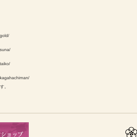
gold/
/suna/
taiko/
e/kagahachiman/
ます。