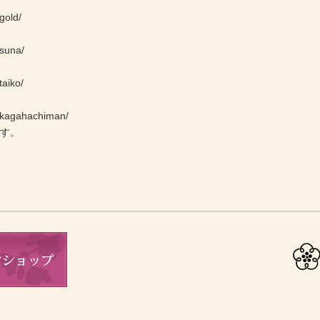
gold/
/suna/
taiko/
e/kagahachiman/
ます。