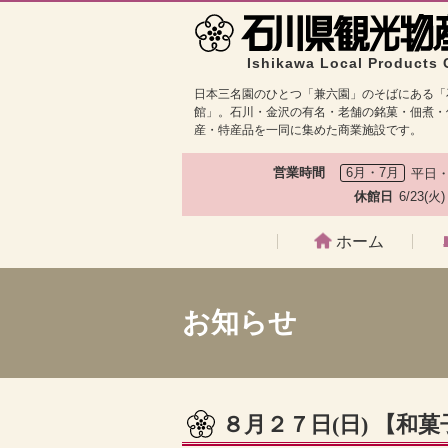
Ishikawa Local Products 
日本三名園のひとつ「兼六園」のそばにある「
館」。石川・金沢の有名・老舗の銘菓・佃煮・
産・特産品を一同に集めた商業施設です。
営業時間
6月・7月
平日・
休館日
6/23(火
ホーム
お知らせ
８月２７日(日) 【和