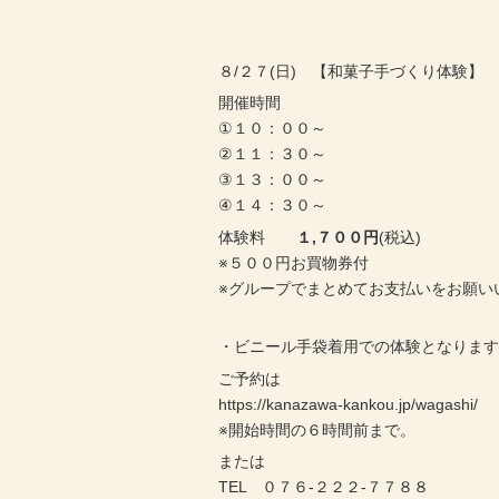
８/２７(日) 【和菓子手づくり体験】
開催時間
①１０：００～
②１１：３０～
③１３：００～
④１４：３０～
体験料
１,７００円
(税込)
※５００円お買物券付
※グループでまとめてお支払いをお願い
・ビニール手袋着用での体験となりま
ご予約は
https://kanazawa-kankou.jp/wagashi/
※開始時間の６時間前まで。
または
TEL ０７６-２２２-７７８８