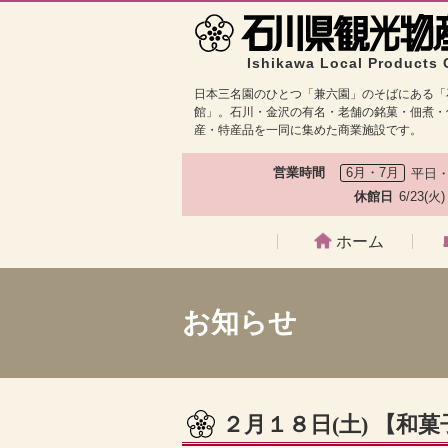
Ishikawa Local Products 
日本三名園のひとつ「兼六園」のそばにある「
館」。石川・金沢の有名・老舗の銘菓・佃煮・
産・特産品を一同に集めた商業施設です。
営業時間
6月・7月
平日・
休館日
6/23(火
ホーム
お知らせ
２月１８日(土) 【和