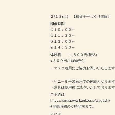
２/１８(土) 【和菓子手づくり体験】
開催時間
①１０：００～
②１１：３０～
③１３：００～
④１４：３０～
体験料 １,５００円(税込)
※５００円お買物券付
・マスク着用にご協力お願いいたしま
・ビニール手袋着用での体験となりま
・道具は使用後に洗浄いたしておりま
ご予約は
https://kanazawa-kankou.jp/wagashi/
※開始時間の６時間前まで。
または