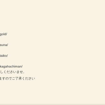
gold/
/suna/
taiko/
e/kagahachiman/
越しくださいませ。
ますのでご了承ください