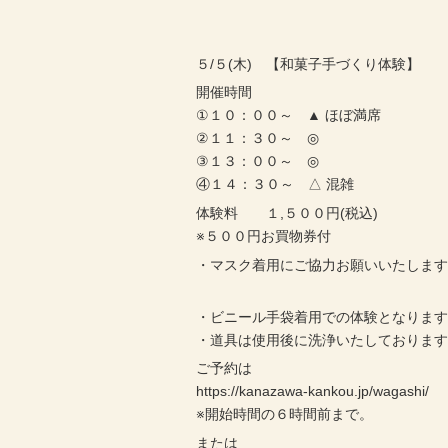
５/５(木) 【和菓子手づくり体験】
開催時間
①１０：００～ ▲ ほぼ満席
②１１：３０～ ◎
③１３：００～ ◎
④１４：３０～ △ 混雑
体験料 １,５００円(税込)
※５００円お買物券付
・マスク着用にご協力お願いいたしま
・ビニール手袋着用での体験となりま
・道具は使用後に洗浄いたしておりま
ご予約は
https://kanazawa-kankou.jp/wagashi/
※開始時間の６時間前まで。
または