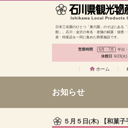
Ishikawa Local Products 
日本三名園のひとつ「兼六園」のそばにある「
館」。石川・金沢の有名・老舗の銘菓・佃煮・
産・特産品を一同に集めた商業施設です。
営業時間
6月・7月
平日・
休館日
6/23(火
ホーム
お知らせ
５月５日(木) 【和菓