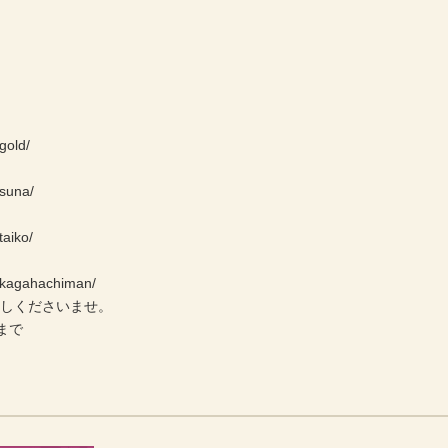
gold/
/suna/
taiko/
e/kagahachiman/
越しくださいませ。
まで