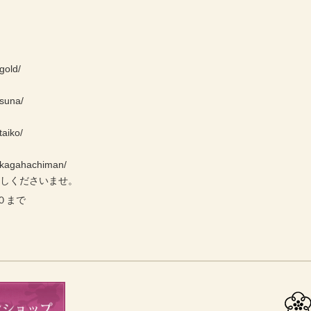
gold/
/suna/
taiko/
e/kagahachiman/
越しくださいませ。
０まで