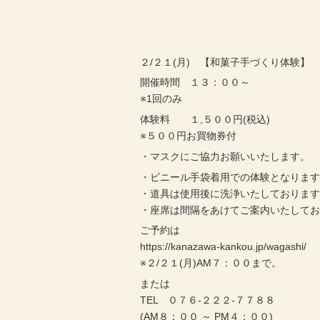
２/２１(月) 【和菓子手づくり体験】
開催時間 １３：００～
※1回のみ
体験料 １,５００円(税込)
※５００円お買物券付
・マスクにご協力お願いいたします。
・ビニール手袋着用での体験となりま
・道具は使用後に洗浄いたしておりま
・座席は間隔をあけてご案内いたして
ご予約は
https://kanazawa-kankou.jp/wagashi/
※２/２１(月)AM７：００まで。
または
TEL ０７６-２２２-７７８８
(AM８：００ ～ PM４：００)