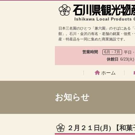
Ishikawa Local Products 
日本三名園のひとつ「兼六園」のそばにある「
館」。石川・金沢の有名・老舗の銘菓・佃煮・
産・特産品を一同に集めた商業施設です。
営業時間
6月・7月
平日・
休館日
6/23(火
ホーム
お知らせ
２月２１日(月) 【和