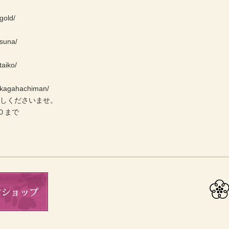
gold/
/suna/
taiko/
e/kagahachiman/
越しくださいませ。
０まで