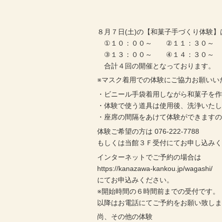
８月７日(土)の【和菓子手づくり体験】
①１０：００～ ②１１：３０～
③１３：００～ ④１４：３０～
合計４回の開催となっております。
※マスク着用での体験にご協力お願いい
・ビニール手袋着用しながら和菓子を
・体験で使う道具は使用後、洗浄いた
・座席の間隔をあけて体験ができます
体験ご希望の方は 076-222-7788
もしくは当館３Ｆ受付にてお申し込み
インターネットでご予約の場合は
https://kanazawa-kankou.jp/wagashi/
にてお申込みください。
※開始時間の６時間前までの受付です。
以降はお電話にてご予約をお願い致し
尚、その他の体験