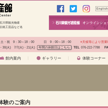
English
Center
石川県観光物産
伝統工芸品など名
土・祝　9：30～18：00　　　日　9：00～18：00　　
※天候等により営業
)・30(火)　7/7(火)・21(火)
年間の休館日はこちら
TEL
076-222-7788　
F
館内案内
ギャラリー
体験コーナー
）
種体験のご案内