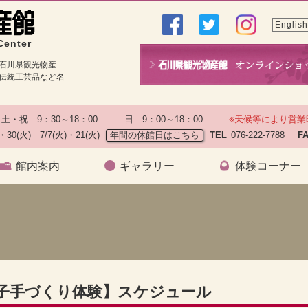
English
Center
石川県観光物産
伝統工芸品など名
土・祝　9：30～18：00　　　日　9：00～18：00　　
※天候等により営業
)・30(火)　7/7(火)・21(火)
年間の休館日はこちら
TEL
076-222-7788　
F
館内案内
ギャラリー
体験コーナー
）
菓子手づくり体験】スケジュール