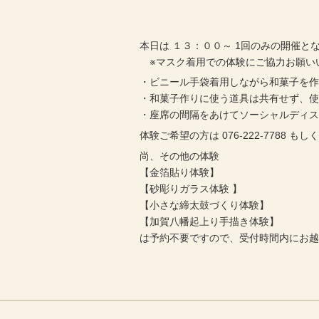
本日は １３：００～ 1回のみの開催と
※マスク着用での体験にご協力お願い
・ビニール手袋着用しながら和菓子を
・和菓子作りに使う道具は共有せず、
・座席の間隔をあけてソーシャルディ
体験ご希望の方は 076-222-7788
尚、その他の体験
【金箔貼り体験】
【砂彫りガラス体験 】
【小さな締太鼓づくり体験】
【加賀八幡起上り手描き体験】
は予約不要ですので、受付時間内にお