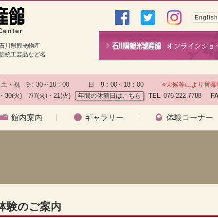
English
Center
石川県観光物産
伝統工芸品など名
土・祝　9：30～18：00　　　日　9：00～18：00　　
※天候等により営業
)・30(火)　7/7(火)・21(火)
年間の休館日はこちら
TEL
076-222-7788　
F
館内案内
ギャラリー
体験コーナー
）
種体験のご案内