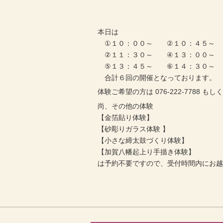
本日は
①１０：００～ ②１０：４５～
②１１：３０～ ④１３：００～
⑤１３：４５～ ⑥１４：３０～
合計６回の開催となっております。
体験ご希望の方は 076-222-7788
尚、その他の体験
【金箔貼り体験】
【砂彫りガラス体験 】
【小さな締太鼓づくり体験】
【加賀八幡起上り手描き体験】
は予約不要ですので、受付時間内にお