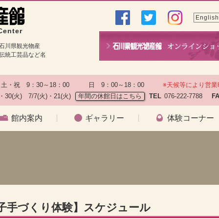
English
Center
石川県観光物産
伝統工芸品など名
土・祝　9：30～18：00　　　日　9：00～18：00　　
※天候等により営業
)・30(火)　7/7(火)・21(火)
年間の休館日はこちら
TEL
076-222-7788　
F
館内案内
ギャラリー
体験コーナー
）
菓子手づくり体験】スケジュール